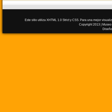
Este sitio utiliza XHTML 1.0 Strict y CSS. Para una mejor visua
Copyright 2013 |
Museo
Diseño