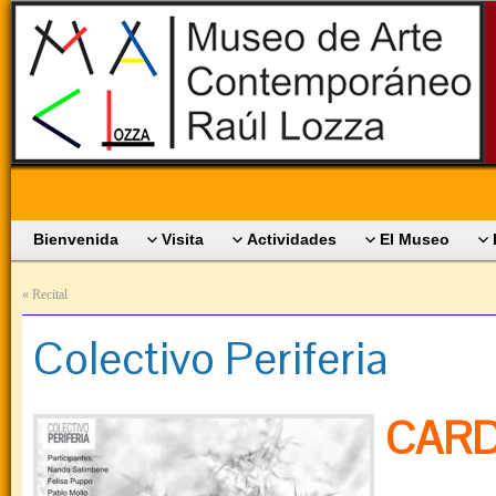
Bienvenida
Visita
Actividades
El Museo
«
Recital
Colectivo Periferia
CARD