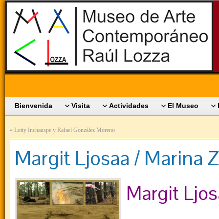
Bienvenida
Visita
Actividades
El Museo
«
Lotty Inchauspe y Rafael González Moreno
Margit Ljosaa / Marina Z
Margit Ljos