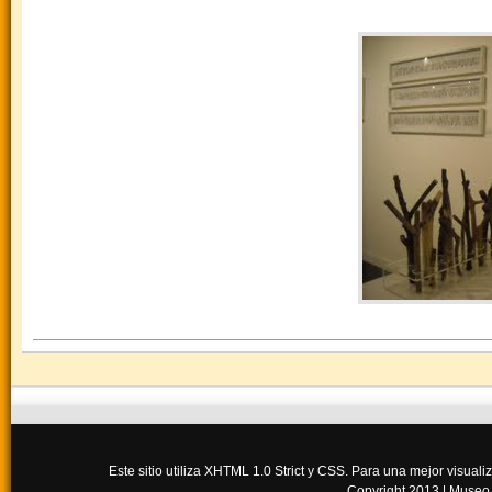
Este sitio utiliza XHTML 1.0 Strict y CSS. Para una mejor visua
Copyright 2013 |
Museo