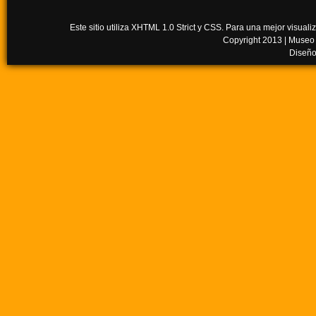
Este sitio utiliza XHTML 1.0 Strict y CSS. Para una mejor visua
Copyright 2013 |
Museo
Diseño