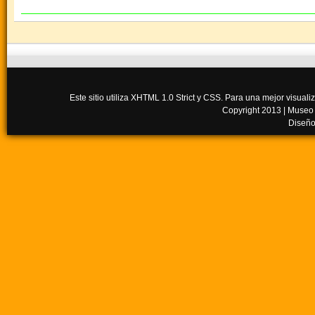
Este sitio utiliza XHTML 1.0 Strict y CSS. Para una mejor visua
Copyright 2013 |
Museo
Diseño