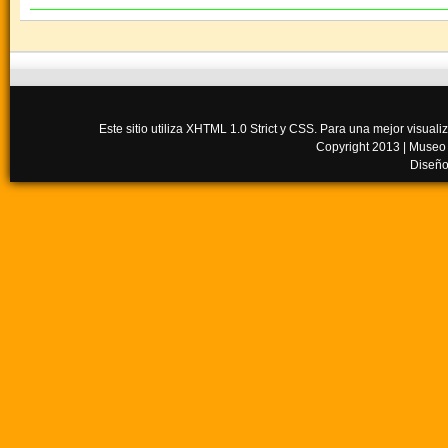
Este sitio utiliza XHTML 1.0 Strict y CSS. Para una mejor visua
Copyright 2013 |
Museo
Diseño