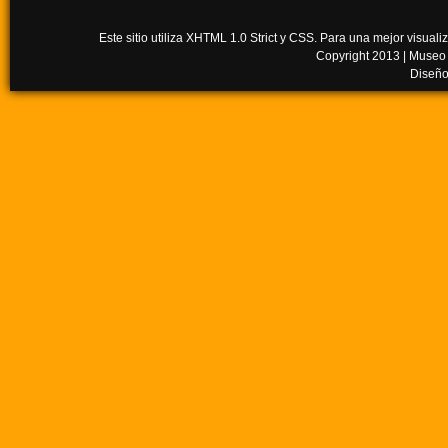
Este sitio utiliza XHTML 1.0 Strict y CSS. Para una mejor visua
Copyright 2013 |
Museo
Diseño