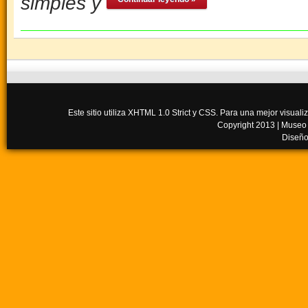
simples y
Este sitio utiliza XHTML 1.0 Strict y CSS. Para una mejor visua
Copyright 2013 |
Museo
Diseño