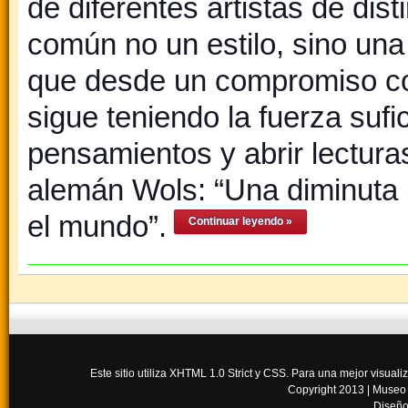
de diferentes artistas de dis
común no un estilo, sino una
que desde un compromiso con
sigue teniendo la fuerza sufi
pensamientos y abrir lecturas 
alemán Wols: “Una diminuta 
el mundo”.
Continuar leyendo »
Este sitio utiliza XHTML 1.0 Strict y CSS. Para una mejor visua
Copyright 2013 |
Museo
Diseño