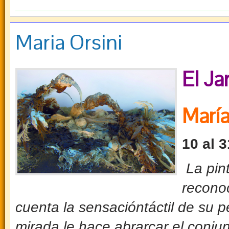
Maria Orsini
El Ja
María
10 al 
La pint
recono
cuenta la sensacióntáctil de su p
mirada le hace abrarcar el conju