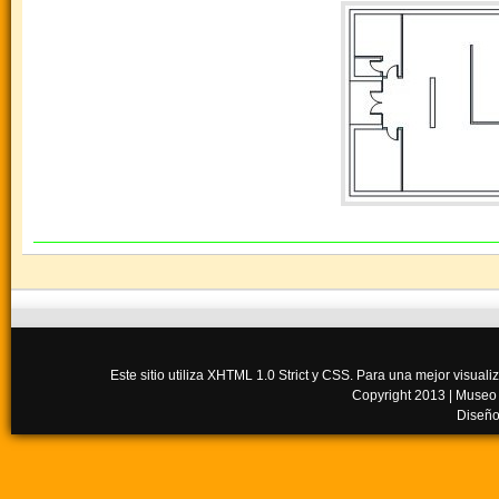
Este sitio utiliza XHTML 1.0 Strict y CSS. Para una mejor visua
Copyright 2013 |
Museo
Diseño