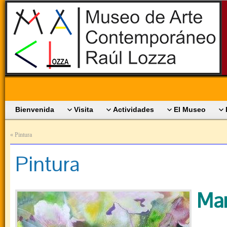
Bienvenida
Visita
Actividades
El Museo
«
Pintura
Pintura
Mar