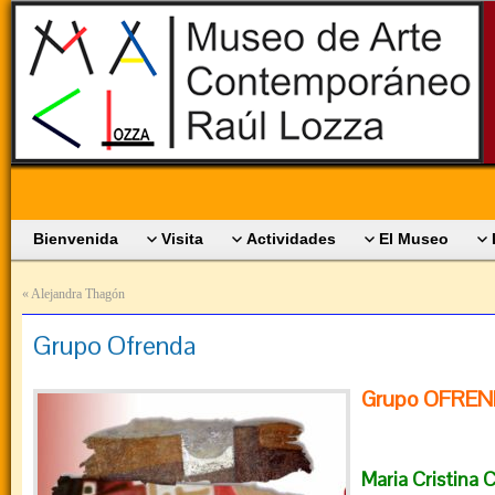
Bienvenida
Visita
Actividades
El Museo
«
Alejandra Thagón
Grupo Ofrenda
Grupo OFRE
Maria Cristina 